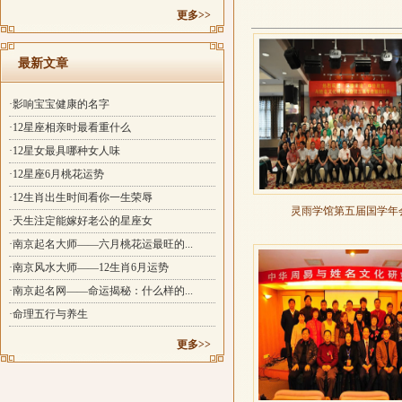
更多>>
最新文章
·影响宝宝健康的名字
·12星座相亲时最看重什么
·12星女最具哪种女人味
·12星座6月桃花运势
·12生肖出生时间看你一生荣辱
灵雨学馆第五届国学年
·天生注定能嫁好老公的星座女
·南京起名大师——六月桃花运最旺的...
·南京风水大师——12生肖6月运势
·南京起名网——命运揭秘：什么样的...
·命理五行与养生
更多>>