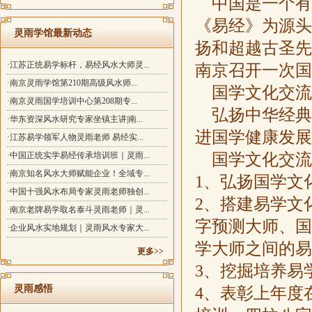
中国是一个有
《易经》为源头
灵雨学馆最新动态
扬和超越古圣先
·江苏正统易学标杆，易经风水大师灵...
南京召开一次国
·南京灵雨学馆第210期高级风水师...
国学文化交流
·南京灵雨国学培训中心第208期专...
弘扬中华经典
·华东资深风水研究专家坐镇主讲|南...
进国学健康发展
·江苏易学领军人物灵雨老师 易经实...
国学文化交流
·中国正统实学易经传承培训班｜灵雨...
·南京知名风水大师赋能企业！全域专...
1、弘扬国学文
·中国十强风水布局专家灵雨老师独创...
2、搭建易学文
·南京老牌易学取名泰斗灵雨老师｜灵...
字预测大师、国
·企业风水实地规划｜灵雨风水专家大...
学大师之间的易
更多>>
3、挖掘培养易
灵雨感悟
4、表彰上年度