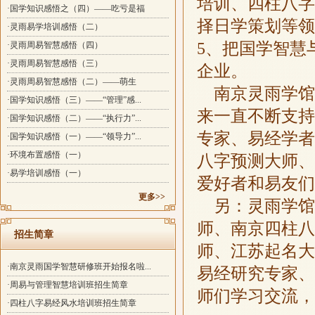
培训、四柱八字
·国学知识感悟之（四）——吃亏是福
择日学策划等领
·灵雨易学培训感悟（二）
5、把国学智慧
·灵雨周易智慧感悟（四）
·灵雨周易智慧感悟（三）
企业。
·灵雨周易智慧感悟（二）——萌生
南京灵雨学馆
·国学知识感悟（三）——“管理”感...
来一直不断支持
·国学知识感悟（二）——“执行力”...
专家、易经学者
·国学知识感悟（一）——“领导力”...
·环境布置感悟（一）
八字预测大师、
·易学培训感悟（一）
爱好者和易友们
更多>>
另：灵雨学馆
师、南京四柱八
招生简章
师、江苏起名大
·南京灵雨国学智慧研修班开始报名啦...
易经研究专家、
·周易与管理智慧培训班招生简章
师们学习交流，
·四柱八字易经风水培训班招生简章