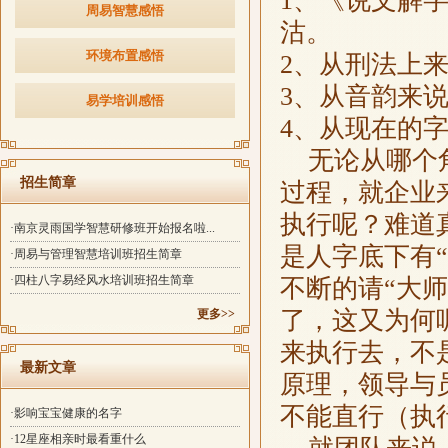
1、《说文解
周易智慧感悟
沽。
环境布置感悟
2、从刑法上
3、从音韵来说
易学培训感悟
4、从现在的
无论从哪个角
招生简章
过程，就企业
执行呢？难道真
·南京灵雨国学智慧研修班开始报名啦...
是人字底下有
·周易与管理智慧培训班招生简章
·四柱八字易经风水培训班招生简章
不断的请“大
了，这又为何
更多>>
来执行去，不
最新文章
原理，领导与
不能直行（执
·影响宝宝健康的名字
·12星座相亲时最看重什么