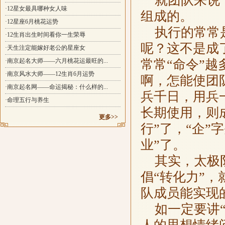
就团队来说，
·12星女最具哪种女人味
组成的。
·12星座6月桃花运势
执行的常常是
·12生肖出生时间看你一生荣辱
呢？这不是成
·天生注定能嫁好老公的星座女
·南京起名大师——六月桃花运最旺的...
常常“命令”
·南京风水大师——12生肖6月运势
啊，怎能使团
·南京起名网——命运揭秘：什么样的...
兵千日，用兵
·命理五行与养生
长期使用，则
更多>>
行”了，“企”
业”了。
其实，太极阴
倡“转化力”
队成员能实现
如一定要讲“