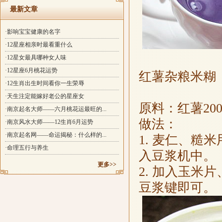
最新文章
·影响宝宝健康的名字
·12星座相亲时最看重什么
·12星女最具哪种女人味
·12星座6月桃花运势
红薯杂粮米糊
·12生肖出生时间看你一生荣辱
·天生注定能嫁好老公的星座女
原料：红薯20
·南京起名大师——六月桃花运最旺的...
做法：
·南京风水大师——12生肖6月运势
·南京起名网——命运揭秘：什么样的...
1. 麦仁、糙
·命理五行与养生
入豆浆机中。
更多>>
2. 加入玉
豆浆键即可。