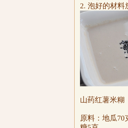
2. 泡好的材
山药红薯米糊
原料：地瓜70
糖5克