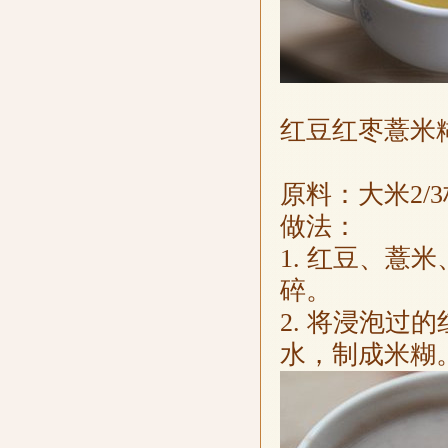
红豆红枣薏米
原料：大米2/
做法：
1. 红豆、
碎。
2. 将浸泡
水，制成米糊