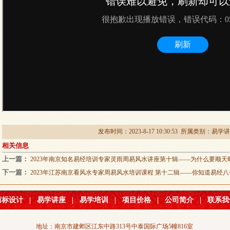
发布时间：2023-8-17 10:30:53 所属类别：
易学讲
相关信息
上一篇：
2023年南京知名易经培训专家灵雨周易风水讲座第十辑——为什么要顺天
下一篇：
2023年江苏南京看风水专家周易风水培训课程 第十二辑——你知道易经
商标设计
|
易学讲座
|
易学培训
|
项目价格
|
公司简介
|
联系我
地址：南京市建邺区江东中路313号中泰国际广场5幢816室