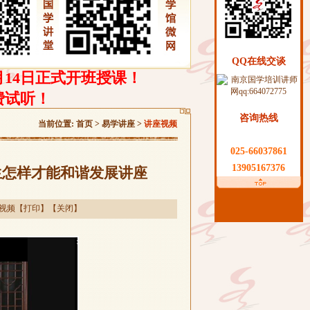
QQ在线交谈
月14日正式开班授课！
费试听！
咨询热线
当前位置:
首页
> 易学讲座 >
讲座视频
025-66037861
13905167376
人生怎样才能和谐发展讲座
视频
【
打印
】【
关闭
】