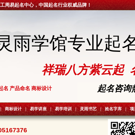
工周易起名中心，中国起名行业权威品牌！
灵雨学馆专业起
祥瑞八方紫云起 
起名咨询热线
起名 产品命名 商标设计
|
商标设计
|
易学讲座
|
易学培训
|
灵雨书艺
|
姓名字库
|
项
05167376