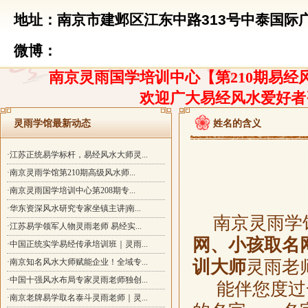
地址：南京市建邺区江东中路313号中泰国际广
微博：
南京灵雨国学培训中心【第210期易经风
欢迎广大易经风水爱好者
灵雨学馆最新动态
姓名的含义
·江苏正统易学标杆，易经风水大师灵...
·南京灵雨学馆第210期高级风水师...
·南京灵雨国学培训中心第208期专...
·华东资深风水研究专家坐镇主讲|南...
南京灵雨学
·江苏易学领军人物灵雨老师 易经实...
网、小孩取名
·中国正统实学易经传承培训班｜灵雨...
·南京知名风水大师赋能企业！全域专...
训大师
灵雨老
·中国十强风水布局专家灵雨老师独创...
能伴您度过一
·南京老牌易学取名泰斗灵雨老师｜灵...