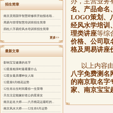
办，主营业务
招生简章
名、产品命名
LOGO策划
·南京灵雨国学智慧研修班开始报名啦...
·周易与管理智慧培训班招生简章
经风水学培训
·四柱八字易经风水培训班招生简章
理类讲座
等综
更多>>
价格、公司取
格及周易讲座
最新文章
·影响宝宝健康的名字
以上内容
·12星座相亲时最看重什么
八字免费测名
·12星女最具哪种女人味
的南京取名字
·12星座6月桃花运势
家、南京宝宝
·12生肖出生时间看你一生荣辱
·天生注定能嫁好老公的星座女
·南京起名大师——六月桃花运最旺的...
·南京风水大师——12生肖6月运势