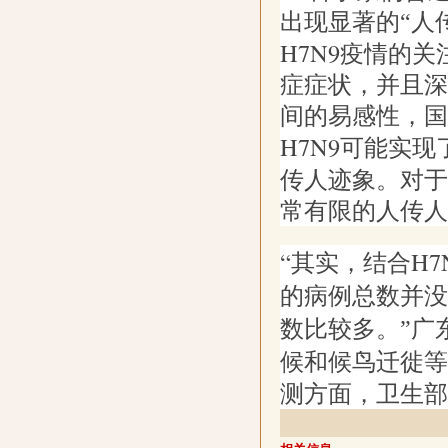
出现显著的“人
H7N9
疫情的关
症症状，并且深
间的易感性，国
H7N9
可能实现
传人迹象。对于
常有限的人传人
“其实，结合
H7
的病例总数并没
数比较多。”广
候
和候鸟迁徙等
测方面，卫生部