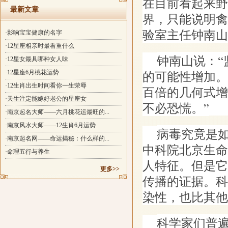
在目前看起来野
最新文章
界，只能说明禽
验室主任钟南山
·影响宝宝健康的名字
·12星座相亲时最看重什么
钟南山说：
·12星女最具哪种女人味
的可能性增加。
·12星座6月桃花运势
·12生肖出生时间看你一生荣辱
百倍的几何式增
·天生注定能嫁好老公的星座女
不必恐慌。”
·南京起名大师——六月桃花运最旺的...
·南京风水大师——12生肖6月运势
病毒究竟是
·南京起名网——命运揭秘：什么样的...
中科院北京生命
·命理五行与养生
人特征。但是它
更多>>
传播的证据。科
染性，也比其他
科学家们普