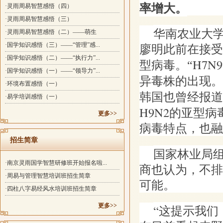
率增大。
·灵雨周易智慧感悟（四）
·灵雨周易智慧感悟（三）
华南农业大
·灵雨周易智慧感悟（二）——萌生
廖明此前在接受
·国学知识感悟（三）——“管理”感...
·国学知识感悟（二）——“执行力”...
H7N9
型病毒。“
·国学知识感悟（一）——“领导力”...
异毒株的出现。
·环境布置感悟（一）
韩国也曾经报道
·易学培训感悟（一）
H9N2
的亚型病
更多>>
病毒特点，也融
招生简章
国家林业局
·南京灵雨国学智慧研修班开始报名啦...
商也认为，不排
·周易与管理智慧培训班招生简章
可能。
·四柱八字易经风水培训班招生简章
更多>>
“这提示我