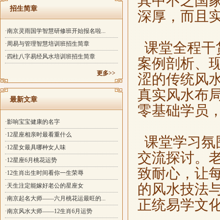
其中不乏国
招生简章
深厚，而且
·南京灵雨国学智慧研修班开始报名啦...
课堂全程干
·周易与管理智慧培训班招生简章
·四柱八字易经风水培训班招生简章
案例剖析、
更多>>
涩的传统风
真实风水布
最新文章
零基础学员
·影响宝宝健康的名字
·12星座相亲时最看重什么
课堂学习氛
·12星女最具哪种女人味
交流探讨。
·12星座6月桃花运势
致耐心，让
·12生肖出生时间看你一生荣辱
的风水技法
·天生注定能嫁好老公的星座女
·南京起名大师——六月桃花运最旺的...
正统易学文
·南京风水大师——12生肖6月运势