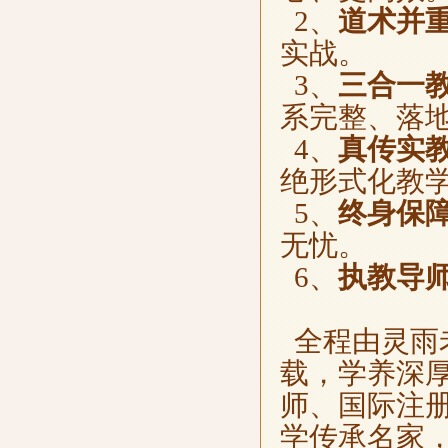
2、
道术并
实战。
3、
三合一
系完整、落
4、
真传实
绝形式化教
5、
终身保
无忧。
6、
执教导
全程由灵雨
载，学养深
师、国际注
学传承名家