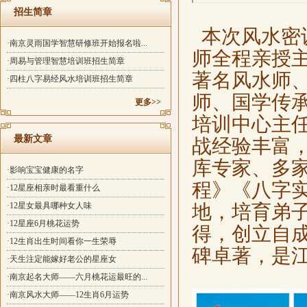
招生简章
本次风水密
·南京灵雨国学智慧研修班开始报名啦...
师全程亲授
·周易与管理智慧培训班招生简章
著名风水师
·四柱八字易经风水培训班招生简章
师、国学传
更多>>
培训中心主
最新文章
战经验丰富
库专家、多
·影响宝宝健康的名字
程》《八字
·12星座相亲时最看重什么
·12星女最具哪种女人味
地，培育弟
·12星座6月桃花运势
得，创立自
·12生肖出生时间看你一生荣辱
碑卓著，是
·天生注定能嫁好老公的星座女
·南京起名大师——六月桃花运最旺的...
·南京风水大师——12生肖6月运势