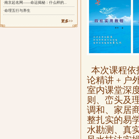
·南京起名网——命运揭秘：什么样的...
·命理五行与养生
更多>>
本次课程依
论精讲 + 
室内课堂深
则、峦头及
调和、家居
整扎实的易
水勘测、真